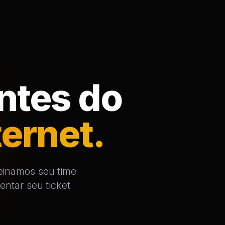
entes do
ternet.
reinamos seu time
entar seu ticket