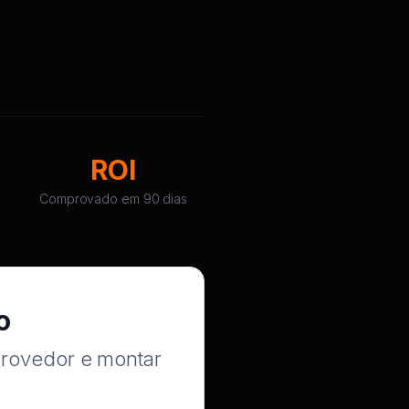
ROI
Comprovado em 90 dias
o
provedor e montar