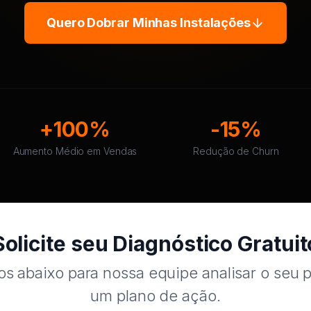
Quero Dobrar Minhas Instalações
+100%
-15%
Aumento Médio em Vendas
Redução de Churn
Solicite seu Diagnóstico Gratuit
s abaixo para nossa equipe analisar o seu 
um plano de ação.