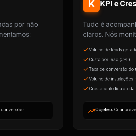
K
KPI e Cre
ndas por não
Tudo é acompanh
ementamos:
claros. Nós moni
Volume de leads gerad
Custo por lead (CPL)
Taxa de conversão do t
Volume de instalações 
Crescimento líquido da
 conversões.
Objetivo:
Criar previ