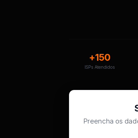
+150
ISPs Atendidos
Preencha os dado